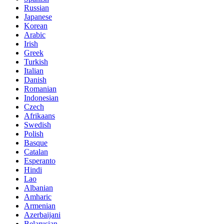
Russian
Japanese
Korean
Arabic
Irish
Greek
Turkish
Italian
Danish
Romanian
Indonesian
Czech
Afrikaans
Swedish
Polish
Basque
Catalan
Esperanto
Hindi
Lao
Albanian
Amharic
Armenian
Azerbaijani
Belarusian