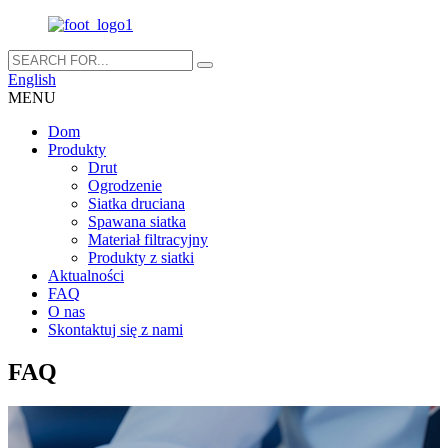
English
MENU
Dom
Produkty
Drut
Ogrodzenie
Siatka druciana
Spawana siatka
Materiał filtracyjny
Produkty z siatki
Aktualności
FAQ
O nas
Skontaktuj się z nami
FAQ