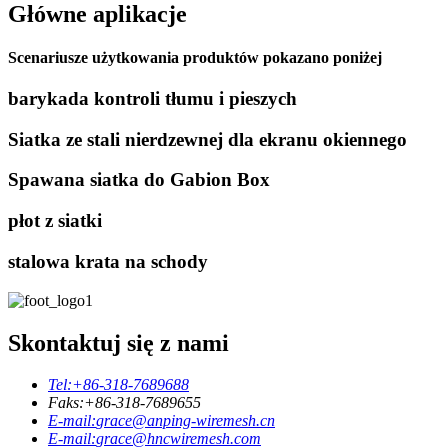
Główne aplikacje
Scenariusze użytkowania produktów pokazano poniżej
barykada kontroli tłumu i pieszych
Siatka ze stali nierdzewnej dla ekranu okiennego
Spawana siatka do Gabion Box
płot z siatki
stalowa krata na schody
Skontaktuj się z nami
Tel:
+86-318-7689688
Faks:
+86-318-7689655
E-mail:
grace@anping-wiremesh.cn
E-mail:
grace@hncwiremesh.com