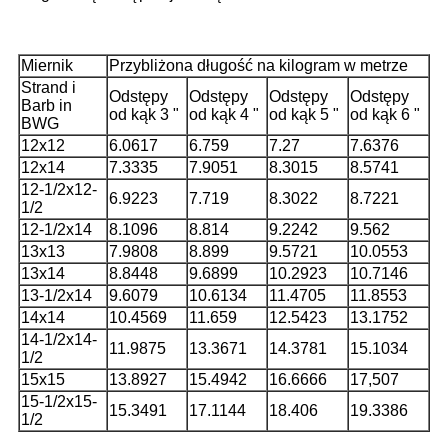
Miernik
Przybliżona długość na kilogram w metrze
Strand i
Odstępy
Odstępy
Odstępy
Odstępy
Barb in
od kąk 3 "
od kąk 4 "
od kąk 5 "
od kąk 6 "
BWG
12x12
6.0617
6.759
7.27
7.6376
12x14
7.3335
7.9051
8.3015
8.5741
12-1/2x12-
6.9223
7.719
8.3022
8.7221
1/2
12-1/2x14
8.1096
8.814
9.2242
9.562
13x13
7.9808
8.899
9.5721
10.0553
13x14
8.8448
9.6899
10.2923
10.7146
13-1/2x14
9.6079
10.6134
11.4705
11.8553
14x14
10.4569
11.659
12.5423
13.1752
14-1/2x14-
11.9875
13.3671
14.3781
15.1034
1/2
15x15
13.8927
15.4942
16.6666
17,507
15-1/2x15-
15.3491
17.1144
18.406
19.3386
1/2