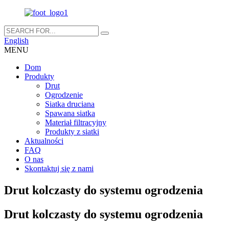
English
MENU
Dom
Produkty
Drut
Ogrodzenie
Siatka druciana
Spawana siatka
Materiał filtracyjny
Produkty z siatki
Aktualności
FAQ
O nas
Skontaktuj się z nami
Drut kolczasty do systemu ogrodzenia
Drut kolczasty do systemu ogrodzenia