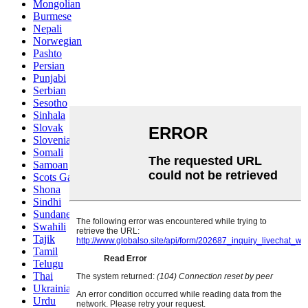
Mongolian
Burmese
Nepali
Norwegian
Pashto
Persian
Punjabi
Serbian
Sesotho
Sinhala
Slovak
Slovenian
Somali
Samoan
Scots Gaelic
Shona
Sindhi
Sundanese
Swahili
Tajik
Tamil
Telugu
Thai
Ukrainian
Urdu