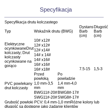
Specyfikacja
Specyfikacja drutu kolczastego
Dystans
Długość
Typ
Wskaźnik drutu (BWG)
Barb
Barb
(cm)
(cm)
10# x12#
Elektryczne
12# x12#
ocynkowane
Drut
12# x14#
kolczasty; Drut
14# x 14#
kolczasty
14# x16#
ocynkowane na
16# x16#
gorąco
7.5-15
1,5-3
16# x18#
Przed
Po
powłoką
powładzie
1,0 mm-3,5
1,4 mm-4,0
PVC powlekany
mm
mm
drut kolczasty
BWG11#-20#
BWG8#-17#
SWG11#-20#
SWG8#-17#
Grubość powłoki PCV: 0,4 mm-1,0 mm
Różne kolory lub
długość są dostępne jako żądanie klientów