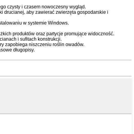
jego czysty i czasem nowoczesny wygląd.
ki drucianej, aby zawierać zwierzęta gospodarskie i
instalowaniu w systemie Windows.
ciężkich produktów oraz partycje promujące widoczność.
anach i sufitach konstrukcji.
tóry zapobiega niszczeniu roślin owadów.
zasowe długopisy.