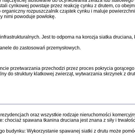
dy najczęściej stosowane do ocynkowania żelaza lub stalowego
tali cynkowej powstaje przez reakcję cynku z drutem, co obejmu
 organiczny rozpuszczalnik cząstek cynku i maluje powierzchni
zy nimi powoduje powłokę.
frastrukturalnych. Jest to odporna na korozja siatka druciana
i panele do zastosowań przemysłowych.
cie przetwarzania przechodzi przez proces pokrycia gorącego
 do struktury klatkowej zwierząt, wytwarzania skrzynek z drutu,
 rezydencjach oraz wszystkie rodzaje nieruchomości komercyjn
: chociaż spawana tkanina druciana jest znana z siły i trwałośc
onego budynku: Wykorzystanie spawanej siatki z drutu może pom