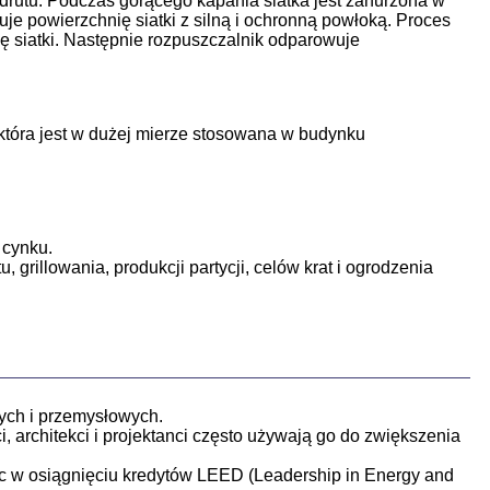
 drutu. Podczas gorącego kapania siatka jest zanurzona w
je powierzchnię siatki z silną i ochronną powłoką. Proces
ę siatki. Następnie rozpuszczalnik odparowuje
, która jest w dużej mierze stosowana w budynku
 cynku.
 grillowania, produkcji partycji, celów krat i ogrodzenia
ych i przemysłowych.
i, architekci i projektanci często używają go do zwiększenia
óc w osiągnięciu kredytów LEED (Leadership in Energy and