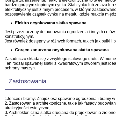
Gorące zanurzenie lub reakcja elektrolityczna to dwie meto
bardzo gorącym stopionym cynku. Stal cynku lub żelaza lub s
elektrolityczny jest zimnym procesem, w którym zastosowano
pozostawienie cząstek cynku na metalu, gdzie reakcja międ
Elektro ocynkowana siatka spawana
Jest przeznaczony do budowania ogrodzenia i innych celów in
konstrukcyjnym.
Jest również dostępny w różnych formach, takich jak bułki 
Gorąco zanurzona ocynkowana siatka spawana
Zasadniczo składa się z zwykłego stalowego drutu. W momen
Ten rodzaj spawanej siatki z kwadratowym otworem jest idealny
ochrony maszyn.
Zastosowania
1.fences i bramy: Znajdziesz spawane ogrodzenia i bramy w
2. Zastosowania architektoniczne, takie jak fasady budowlane
atrakcyjności estetycznej.
3. Architektoniczna siatka druciana do projektowania ziel