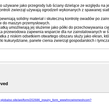
sto używane jako przegrody lub ściany dzielące ze względu na 
i kontroli zwierząt używają ogrodzeń wykonanych z spawanej siat
 zapewniają solidny materiał i skuteczną kontrolę owadów po za
ów do maszyn przemysłowych.
ą siatką umożliwiają jej służenie jako półki do przechowywania 
tka przewodowa zapewnia wsparcie dla rur zainstalowanych w ści
iatka z niskim odsetkiem otwartego obszaru służy jako ekran, k
czki kukurydziane, panele cienia zwierząt gospodarskich i tymc