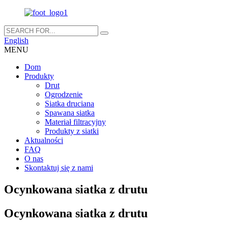
English
MENU
Dom
Produkty
Drut
Ogrodzenie
Siatka druciana
Spawana siatka
Materiał filtracyjny
Produkty z siatki
Aktualności
FAQ
O nas
Skontaktuj się z nami
Ocynkowana siatka z drutu
Ocynkowana siatka z drutu