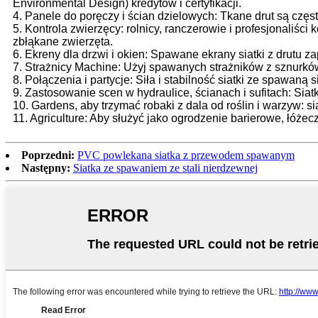
Environmental Design) kredytów i certyfikacji.
4. Panele do poręczy i ścian dzielowych: Tkane drut są czę
5. Kontrola zwierzęcy: rolnicy, ranczerowie i profesjonaliśc
zbłąkane zwierzęta.
6. Ekreny dla drzwi i okien: Spawane ekrany siatki z drutu
7. Strażnicy Machine: Użyj spawanych strażników z sznurk
8. Połączenia i partycje: Siła i stabilność siatki ze spawan
9. Zastosowanie scen w hydraulice, ścianach i sufitach: Sia
10. Gardens, aby trzymać robaki z dala od roślin i warzyw: s
11. Agriculture: Aby służyć jako ogrodzenie barierowe, łóże
Poprzedni:
PVC powlekana siatka z przewodem spawanym
Następny:
Siatka ze spawaniem ze stali nierdzewnej