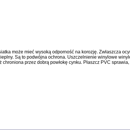
iatka może mieć wysoką odporność na korozję. Zwłaszcza ocy
cieplny. Są to podwójna ochrona. Uszczelnienie winylowe winylo
ż chroniona przez dobrą powłokę cynku. Płaszcz PVC sprawia, że