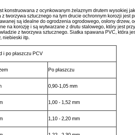
t konstruowana z ocynkowanym żelaznym drutem wysokiej jakoś
z tworzywa sztucznego na tym drucie ochronnym korozji jest 
wanej są idealne do ogrodzenia ogrodowego, osłony drzew, ogro
na korozję i są wytwarzane z drutu stalowego, który jest prz
ładzie z tworzywa sztucznego. Siatka spawana PVC, która jest d
 niebieski itp.
ed i po płaszczu PCV
czem
Po płaszczu
m
0,90-1,05 mm
mm
1,00 - 1,52 mm
mm
1,10 - 2,20 mm
mm
1,22 - 2,30 mm