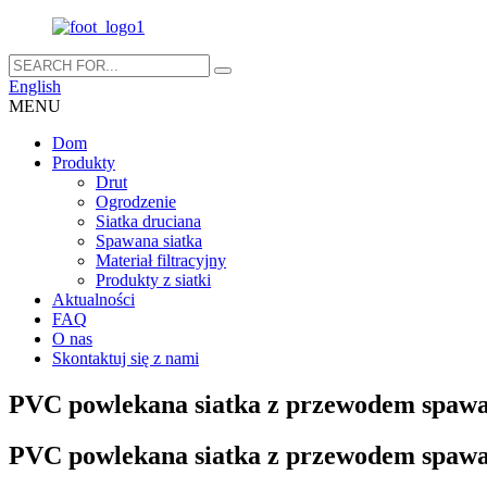
English
MENU
Dom
Produkty
Drut
Ogrodzenie
Siatka druciana
Spawana siatka
Materiał filtracyjny
Produkty z siatki
Aktualności
FAQ
O nas
Skontaktuj się z nami
PVC powlekana siatka z przewodem spa
PVC powlekana siatka z przewodem spa