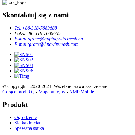
Skontaktuj się z nami
Tel:
+86-318-7689688
Faks:
+86-318-7689655
E-mail:
grace@anping-wiremesh.cn
E-mail:
grace@hncwiremesh.com
© Copyright - 2020-2023: Wszelkie prawa zastrzeżone.
Gorące produkty
-
Mapa witryny
-
AMP Mobile
Produkt
Ogrodzenie
Siatka druciana
Spawana siatka