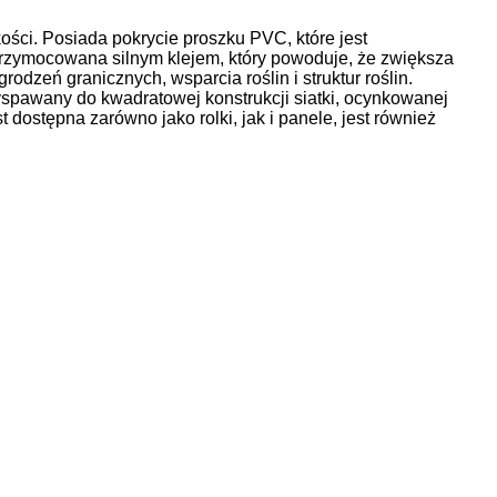
ci. Posiada pokrycie proszku PVC, które jest
przymocowana silnym klejem, który powoduje, że zwiększa
dzeń granicznych, wsparcia roślin i struktur roślin.
yspawany do kwadratowej konstrukcji siatki, ocynkowanej
ostępna zarówno jako rolki, jak i panele, jest również