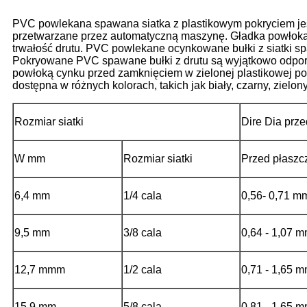
PVC powlekana spawana siatka z plastikowym pokryciem jes
przetwarzane przez automatyczną maszynę. Gładka powłoka 
trwałość drutu. PVC powlekane ocynkowane bułki z siatki spa
Pokryowane PVC spawane bułki z drutu są wyjątkowo odporne 
powłoką cynku przed zamknięciem w zielonej plastikowej pow
dostępna w różnych kolorach, takich jak biały, czarny, zielony,
Rozmiar siatki
Dire Dia prz
W mm
Rozmiar siatki
Przed płasz
6,4 mm
1/4 cala
0,56- 0,71 m
9,5 mm
3/8 cala
0,64 - 1,07 
12,7 mmm
1/2 cala
0,71 - 1,65 
15,9 mm
5/8 cala
0,81 - 1,65 